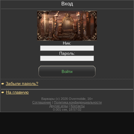
Вход
Ник:
Пароль:
Забыли пароль?
На главную
Варвары (c) 2026 Overmobile, 16+
Соглашение
|
Политика конфиденциальности
Другие игры
|
Контакты
0.001
сек,
18:57:02