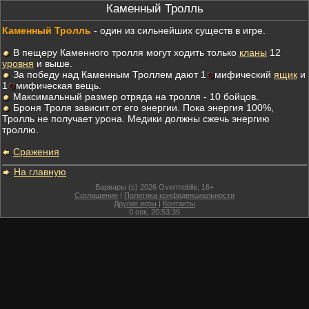
Каменный Тролль
Каменный Тролль
- один из сильнейших существ в игре.
В пещеру Каменного тролля могут ходить только
кланы
12
уровня
и выше.
За победу над Каменным Троллем дают 1
мифический
ящик
и
1
мифическая вещь.
Максимальный размер отряда на тролля - 10 бойцов.
Броня Троля зависит от его энергии. Пока энергия 100%,
Тролль не получает урона. Медики должны cжечь энергию
троллю.
Сражения
На главную
Варвары (c) 2026 Overmobile, 16+
Соглашение
|
Политика конфиденциальности
Другие игры
|
Контакты
0
сек,
20:53:35