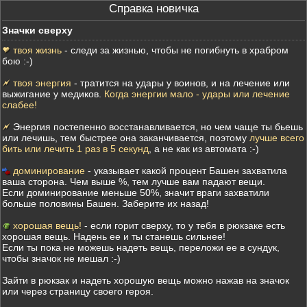
Справка новичка
Значки сверху
твоя жизнь
- следи за жизнью, чтобы не погибнуть в храбром
бою :-)
твоя энергия
- тратится на удары у воинов, и на лечение или
выжигание у медиков.
Когда энергии мало - удары или лечение
слабее!
Энергия постепенно восстанавливается, но чем чаще ты бьешь
или лечишь, тем быстрее она заканчивается, поэтому
лучше всего
бить или лечить 1 раз в 5 секунд
, а не как из автомата :-)
доминирование
- указывает какой процент Башен захватила
ваша сторона. Чем выше %, тем лучше вам падают вещи.
Если доминирование меньше 50%, значит враги захватили
больше половины Башен. Заберите их назад!
хорошая вещь!
- если горит сверху, то у тебя в рюкзаке есть
хорошая вещь. Надень ее и ты станешь сильнее!
Если ты пока не можешь надеть вещь, переложи ее в сундук,
чтобы значок не мешал :-)
Зайти в рюкзак и надеть хорошую вещь можно нажав на значок
или через страницу своего героя.