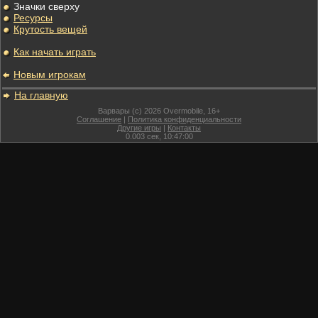
Значки сверху
Ресурсы
Крутость вещей
Как начать играть
Новым игрокам
На главную
Варвары (c) 2026 Overmobile, 16+
Соглашение
|
Политика конфиденциальности
Другие игры
|
Контакты
0.003
сек,
10:47:00