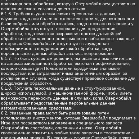
правомерность обработки, которую Овермобайл осуществлял на
основании такого согласия до его отзыва.
6.1.6. Требовать удаления своих персональных данных, в
случаях: когда они более не относятся к целям, для которых они
были собраны или обрабатывались; когда отозвано согласие и у
Овермобайла отсутствуют основания для продолжения
обработки; когда имеются возражения против дальнейшей
обработки в общественно-полезных или в собственных законных
интересах Овермобайла и отсутствует вынужденная
необходимость в продолжении такой обработки; когда
персональные данные обрабатывались неправомерно.
6.1.7. Не быть субъектом решения, основанного исключительно
на автоматизированной обработке, включая профилирование,
которое создает для Пользователя юридически значимые
последствия или затрагивает иным аналогичным образом, за
исключением случаев, когда существует правовое основание для
продолжения обработки.
6.1.8. Получать персональные данные в структурированной,
широко используемой, и машиночитаемой форме, чтобы иметь
возможность переносить данные, в случаях, когда Овермобайл
обрабатывает предоставленные персональные данные
автоматизированными средствами.
6.2. Указанные права могут быть реализованы путем
использования инструментов, которые Овермобайл предлагает в
Игре или посредством направления специального запроса
Овермобайлу способами, описанными ниже. Овермобайл
своевременно ответит на любые такие запросы в соответствии с
применимым правом. В некоторых случаях Овермобайл может