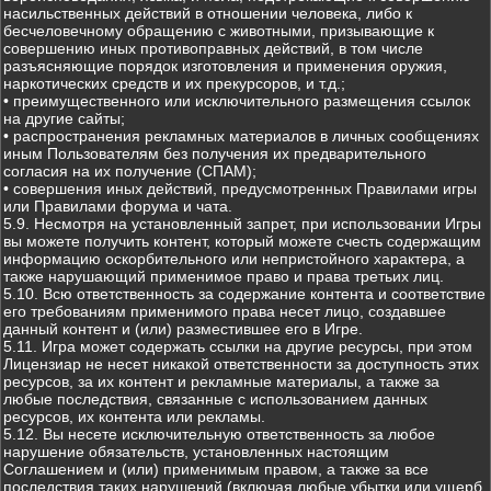
насильственных действий в отношении человека, либо к
бесчеловечному обращению с животными, призывающие к
совершению иных противоправных действий, в том числе
разъясняющие порядок изготовления и применения оружия,
наркотических средств и их прекурсоров, и т.д.;
• преимущественного или исключительного размещения ссылок
на другие сайты;
• распространения рекламных материалов в личных сообщениях
иным Пользователям без получения их предварительного
согласия на их получение (СПАМ);
• совершения иных действий, предусмотренных Правилами игры
или Правилами форума и чата.
5.9. Несмотря на установленный запрет, при использовании Игры
вы можете получить контент, который можете счесть содержащим
информацию оскорбительного или непристойного характера, а
также нарушающий применимое право и права третьих лиц.
5.10. Всю ответственность за содержание контента и соответствие
его требованиям применимого права несет лицо, создавшее
данный контент и (или) разместившее его в Игре.
5.11. Игра может содержать ссылки на другие ресурсы, при этом
Лицензиар не несет никакой ответственности за доступность этих
ресурсов, за их контент и рекламные материалы, а также за
любые последствия, связанные с использованием данных
ресурсов, их контента или рекламы.
5.12. Вы несете исключительную ответственность за любое
нарушение обязательств, установленных настоящим
Соглашением и (или) применимым правом, а также за все
последствия таких нарушений (включая любые убытки или ущерб,