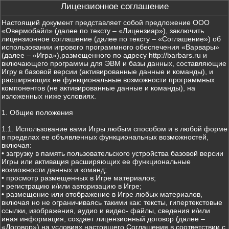
Лицензионное соглашение
Настоящий документ представляет собой предложение ООО
«Овермобайл» (далее по тексту – «Лицензиар»), заключить
лицензионное соглашение (далее по тексту – «Соглашение») об
использовании игрового программного обеспечения «Варвары»
(далее – «Игра»),размещенного по адресу http://barbars.ru и
включающего программы для ЭВМ и базы данных, составляющие
Игру в базовой версии (активированные данные и команды), и
расширяющих ее функциональные возможности программных
компонентов (не активированные данные и команды), на
изложенных ниже условиях.
1. Общие положения
1.1. Использование вами Игры любым способом и в любой форме
в пределах ее объявленных функциональных возможностей,
включая:
• загрузку в память пользовательского устройства базовой версии
Игры или активация расширяющих ее функциональные
возможности данных и команд;
• просмотр размещенных в Игре материалов;
• регистрацию и/или авторизацию в Игре;
• размещение или отображение в Игре любых материалов,
включая но не ограничиваясь такими как: тексты, гипертекстовые
ссылки, изображения, аудио и видео- файлы, сведения и/или
иная информация, создает лицензионный договор (далее –
«Договор») на условиях настоящего Соглашения в соответствии с