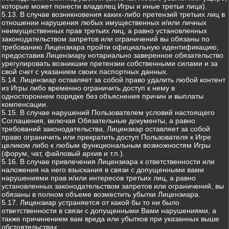
которые может понести владелец Игры и иные третьи лица).
5.13. В случае возникновения каких-либо претензий третьих лиц в
отношении нарушения любых имущественных и/или личных
неимущественных прав третьих лиц, а равно установленных
законодательством запретов или ограничений вы обязаны по
требованию Лицензиара пройти официальную идентификацию,
предоставив Лицензиару нотариально заверенное обязательство
урегулировать возникшие претензии собственными силами и за
свой счет с указанием своих паспортных данных.
5.14. Лицензиар оставляет за собой право удалить любой контент
из Игры либо временно ограничить доступ к нему в
одностороннем порядке без объяснения причин и выплаты
компенсации.
5.15. В случае нарушений Пользователем условий настоящего
Соглашения, включая Обязательные документы, а равно
требований законодательства, Лицензиар оставляет за собой
право ограничить или прекратить доступ Пользователя к Игре
целиком либо к любым функциональным возможностям Игры
(форум, чат, файловый архив и т.п.).
5.16. В случае привлечения Лицензиара к ответственности или
наложения на него взыскания в связи с допущенными вами
нарушениями прав и/или интересов третьих лиц, а равно
установленных законодательством запретов или ограничений, вы
обязаны в полном объеме возместить убытки Лицензиара.
5.17. Лицензиар устраняется от какой бы то ни было
ответственности в связи с допущенными Вами нарушениями, а
также причинением вам вреда или убытков при указанных выше
обстоятельствах.