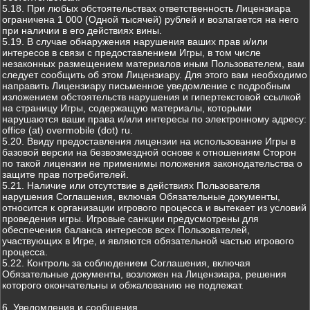
5.18. При любых обстоятельствах ответственность Лицензиара
ограничена 1 000 (Одной тысячей) рублей и возлагается на него
при наличии в его действиях вины.
5.19. В случае обнаружения нарушения ваших прав и/или
интересов в связи с предоставлением Игры, в том числе
незаконных размещением материалов иным Пользователем, вам
следует сообщить об этом Лицензиару. Для этого вам необходимо
направить Лицензиару письменное уведомление с подробным
изложением обстоятельств нарушения и гипертекстовой ссылкой
на страницу Игры, содержащую материалы, которыми
нарушаются ваши права и/или интересы по электронному адресу:
office (at) overmobile (dot) ru.
5.20. Ввиду предоставления лицензии на использование Игры в
базовой версии на безвозмездной основе к отношениям Сторон
по такой лицензии не применимы положения законодательства о
защите прав потребителей.
5.21. Наличие или отсутствие в действиях Пользователя
нарушения Соглашения, включая Обязательные документы,
относится к организации игрового процесса и вытекает из условий
проведения игры. Игровые санкции предусмотрены для
обеспечения баланса интересов всех Пользователей,
участвующих в Игре, и являются обязательной частью игрового
процесса.
5.22. Контроль за соблюдением Соглашения, включая
Обязательные документы, возложен на Лицензиара, решения
которого окончательны и обжалованию не подлежат.
6. Уведомления и сообщения