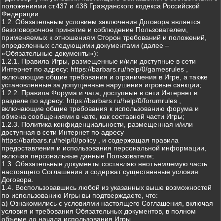
положениями ст.437 и 438 Гражданского кодекса Российской
Федерации.
1.2. Обязательным условием заключения Договора является
безоговорочное принятие и соблюдение Пользователем,
применяемых к отношениям Сторон требований и положений,
определенных следующими документами (далее –
«Обязательные документы»):
1.2.1. Правила Игры, размещенные и/или доступные в сети
Интернет по адресу: https://barbars.ru/help/0/gamesrules ,
включающие общие требования и ограничения в Игре, а также
установленные за допущенные нарушения игровые санкции;
1.2.2. Правила Форума и чата, доступные в сети Интернет в
разделе по адресу: https://barbars.ru/help/0/forumrules ,
включающие общие требования к использованию форума и
обмена сообщениями в чате, как составной части Игры;
1.2.3. Политика конфиденциальности, размещенная и/или
доступная в сети Интернет по адресу
https://barbars.ru/help/0/policy , и содержащая правила
предоставления и использования персональной информации,
включая персональные данные Пользователя;
1.3. Обязательные документы составляю неотъемлемую часть
настоящего Соглашения и содержат существенные условия
Договора.
1.4. Воспользовавшись любой из указанных выше возможностей
по использованию Игры вы подтверждаете, что:
а) Ознакомились с условиями настоящего Соглашения, включая
условия и требования Обязательных документов, в полном
объеме до начала использования Игры.