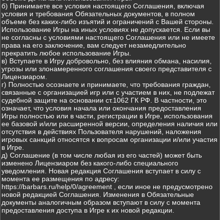
б) Принимаете все условия настоящего Соглашения, включая
условия и требования Обязательных документов, в полном
объеме без каких-либо изъятий и ограничений с Вашей стороны.
Использование Игры на иных условиях не допускается. Если вы
не согласны с условиями настоящего Соглашения или не имеете
права на его заключение, вам следует незамедлительно
прекратить любое использование Игры.
в) Вступаете в Игру добровольно, без влияния обмана, насилия,
угрозы или злонамеренного соглашения своего представителя с
Лицензиаром.
г) Полностью осознаете и принимаете, что требования граждан,
связанные с организацией игр или с участием в них, не подлежат
судебной защите на основании ст.1062 ГК РФ. В частности, это
означает, что условия начала или окончания предоставления
Игры полностью или в части, регистрации в Игре, использования
ее базовой и/или расширенной версии, определения наличия или
отсутствия в действиях Пользователя нарушений, наложения
игровых санкций относятся к вопросам организации и/или участия
в Игре.
д) Соглашение (в том числе любая из его частей) может быть
изменено Лицензиаром без какого-либо специального
уведомления. Новая редакция Соглашения вступает в силу с
момента ее размещения по адресу:
https://barbars.ru/help/0/agreement , если иное не предусмотрено
новой редакцией Соглашения. Изменения в Обязательные
документы аналогичным образом вступают в силу с момента
предоставления доступа в Игре к их новой редакции.