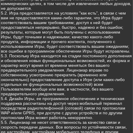
коммерческих целях, в том числе для извлечения любых доходов,
не допускается.
5.2. Игра предоставляется на условиях "как есть", в связи с чем
вам не предоставляются какие-либо гарантии, что Игра будет
соответствовать вашим требованиям; доступ к ней будет
предоставляться непрерывно, быстро, надежно и без ошибок;
результаты, которые могут быть получены с использованием
Игры, будут точными и надежными; качество какого-либо
продукта, информации и прочего контента, полученного с
использованием Игры, будет соответствовать вашим ожиданиям;
все ошибки в программном обеспечении Игры будут исправлены.
5.3. Поскольку Игра находится на стадии постоянного дополнения
и обновления новых функциональных возможностей, их форма и
характер могут время от времени меняться без вашего
предварительного уведомления. Лицензиар вправе по
собственному усмотрению прекратить (временно или
окончательно) предоставление доступа к Игре (или каких-либо
отдельных ее функциональных возможностей) всем
Пользователям вообще или вам, в частности, без вашего
предварительного уведомления.
5.4. Дизайн Игры, ее программное обеспечение и техническая
поддержка рассчитаны на доступ через мобильный терминал
посредством радиотелефонной (сотовой) связи по протоколам
WAP и/или GPRS, при доступе с других устройств и по другим
протоколам Игра может работать некорректно.
5.5. Лицензиар не несет ответственность за качество связи и
скорость передачи данных. Все вопросы по устойчивости связи,
ее настройкам, настройкам мобильного телефона и другим