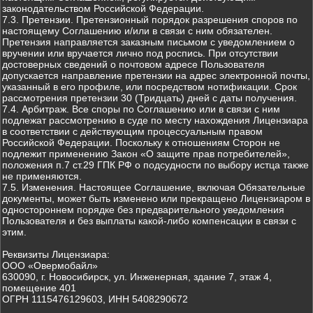
законодательством Российской Федерации.
7.3. Претензии. Претензионный порядок разрешения споров по
настоящему Соглашению и/или в связи с ним обязателен.
Претензия направляется заказным письмом с уведомлением о
вручении или вручается лично под роспись. При отсутствии
достоверных сведений о почтовом адресе Пользователя
допускается направление претензии на адрес электронной почты,
указанный в его профиле, или посредством нотификации. Срок
рассмотрения претензии 30 (Тридцать) дней с даты получения.
7.4. Арбитраж. Все споры по Соглашению или в связи с ним
подлежат рассмотрению в суде по месту нахождения Лицензиара
в соответствии с действующим процессуальным правом
Российской Федерации. Поскольку к отношениям Сторон не
подлежит применению Закон «О защите прав потребителей»,
положения п.7 ст.29 ГПК РФ о подсудности по выбору истца также
не применяются.
7.5. Изменения. Настоящее Соглашение, включая Обязательные
документы, может быть изменено или прекращено Лицензиаром в
одностороннем порядке без предварительного уведомления
Пользователя и без выплаты какой-либо компенсации в связи с
этим.
Реквизиты Лицензиара:
ООО «Овермобайл»
630090, г. Новосибирск, ул. Инженерная, здание 7, этаж 4,
помещение 401
ОГРН 1115476129603, ИНН 5408290672