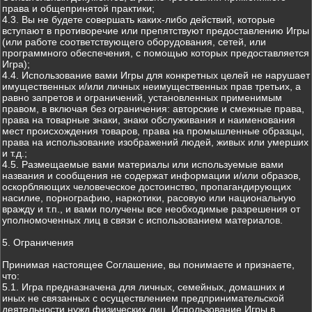
права и общепринятой практики;
4.3. Вы не будете совершать каких-либо действий, которые
вступают в противоречие или препятствуют предоставлению Игры
(или работе соответствующего оборудования, сетей, или
программного обеспечения, с помощью которых предоставляется
Игра);
4.4. Использование вами Игры для конкретных целей не нарушает
имущественных и/или личных неимущественных прав третьих, а
равно запретов и ограничений, установленных применимым
правом, в включая без ограничения: авторские и смежные права,
права на товарные знаки, знаки обслуживания и наименования
мест происхождения товаров, права на промышленные образцы,
права на использование изображений людей, живых или умерших
и т.д.;
4.5. Размещаемые вами материалы или используемые вами
названия и сообщения не содержат информации и/или образов,
оскорбляющих человеческое достоинство, пропагандирующих
насилие, порнографию, наркотики, расовую или национальную
вражду и т.п., и вами получены все необходимые разрешения от
уполномоченных лиц в связи с использованием материалов.
5. Ограничения
Принимая настоящее Соглашение, вы понимаете и признаете,
что:
5.1. Игра предназначена для личных, семейных, домашних и
иных не связанных с осуществлением предпринимательской
деятельности нужд физических лиц. Использование Игры в