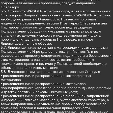
подобным техническим проблемам, следует направлять
Оператору.
5.6. Стоимость WAP/GPRS-трафика определяется соглашением с
Оператором. Вопросы, связанные с оплатой WAP\GPRS-трафика,
необходимо решать с Оператором. Претензии по оплате
лицензии на расширенную версию Игры через Операторов или
Партнеров принимаются только после подтверждения
Пользователем обращения к указанным лицам за розыском
уплаченных денежных средств и подтверждении ими факта
перечисления денежных средств Пользователя на счет
Лицензиара в полном объеме.
5.7. Лицензиар никак не связан с материалами, размещенными
Пользователями в Игре (далее по тексту – "контент"), и не
осуществляет проверку содержания, подлинности и безопасности
этих материалов, а равно их соответствия требованиям
применимого права, и наличия у Пользователей необходимого
объема прав на их использование.
5.8. В частности вам запрещается использование Игры для:
• размещения и/или распространения контрафактных
материалов;
• размещения и/или распространения материалов
порнографического характера, а равно пропаганды порнографии
и детской эротики, и рекламы интимных услуг;
• размещения и/или распространения любой иной запрещенной
информации, включая материалы, экстремистского характера, а
также направленных на ущемление прав и свобод человека по
признакам расовой и национальной принадлежности,
вероисповедания, языка, и пола, подстрекающие к совершению