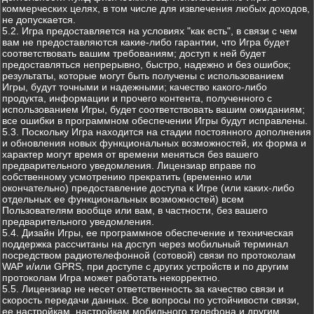
коммерческих целях, в том числе для извлечения любых доходов,
не допускается.
5.2. Игра предоставляется на условиях "как есть", в связи с чем
вам не предоставляются какие-либо гарантии, что Игра будет
соответствовать вашим требованиям; доступ к ней будет
предоставляться непрерывно, быстро, надежно и без ошибок;
результаты, которые могут быть получены с использованием
Игры, будут точными и надежными; качество какого-либо
продукта, информации и прочего контента, полученного с
использованием Игры, будет соответствовать вашим ожиданиям;
все ошибки в программном обеспечении Игры будут исправлены.
5.3. Поскольку Игра находится на стадии постоянного дополнения
и обновления новых функциональных возможностей, их форма и
характер могут время от времени меняться без вашего
предварительного уведомления. Лицензиар вправе по
собственному усмотрению прекратить (временно или
окончательно) предоставление доступа к Игре (или каких-либо
отдельных ее функциональных возможностей) всем
Пользователям вообще или вам, в частности, без вашего
предварительного уведомления.
5.4. Дизайн Игры, ее программное обеспечение и техническая
поддержка рассчитаны на доступ через мобильный терминал
посредством радиотелефонной (сотовой) связи по протоколам
WAP и/или GPRS, при доступе с других устройств и по другим
протоколам Игра может работать некорректно.
5.5. Лицензиар не несет ответственность за качество связи и
скорость передачи данных. Все вопросы по устойчивости связи,
ее настройкам, настройкам мобильного телефона и другим