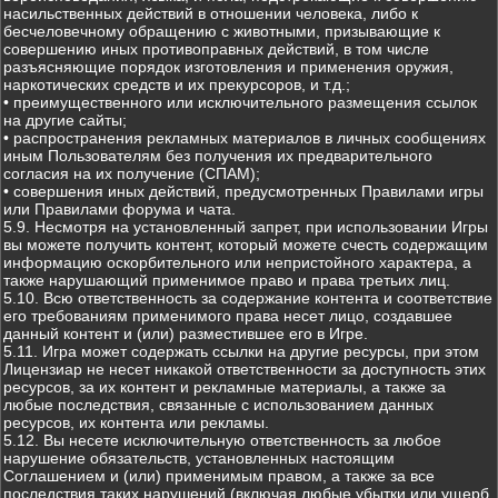
насильственных действий в отношении человека, либо к
бесчеловечному обращению с животными, призывающие к
совершению иных противоправных действий, в том числе
разъясняющие порядок изготовления и применения оружия,
наркотических средств и их прекурсоров, и т.д.;
• преимущественного или исключительного размещения ссылок
на другие сайты;
• распространения рекламных материалов в личных сообщениях
иным Пользователям без получения их предварительного
согласия на их получение (СПАМ);
• совершения иных действий, предусмотренных Правилами игры
или Правилами форума и чата.
5.9. Несмотря на установленный запрет, при использовании Игры
вы можете получить контент, который можете счесть содержащим
информацию оскорбительного или непристойного характера, а
также нарушающий применимое право и права третьих лиц.
5.10. Всю ответственность за содержание контента и соответствие
его требованиям применимого права несет лицо, создавшее
данный контент и (или) разместившее его в Игре.
5.11. Игра может содержать ссылки на другие ресурсы, при этом
Лицензиар не несет никакой ответственности за доступность этих
ресурсов, за их контент и рекламные материалы, а также за
любые последствия, связанные с использованием данных
ресурсов, их контента или рекламы.
5.12. Вы несете исключительную ответственность за любое
нарушение обязательств, установленных настоящим
Соглашением и (или) применимым правом, а также за все
последствия таких нарушений (включая любые убытки или ущерб,