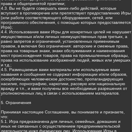
права и общепринятой практики;
4.3. Вы не будете совершать каких-либо действий, которые
вступают в противоречие или препятствуют предоставлению Игры
(или работе соответствующего оборудования, сетей, или
программного обеспечения, с помощью которых предоставляется
Игра);
4.4. Использование вами Игры для конкретных целей не нарушает
имущественных и/или личных неимущественных прав третьих, а
равно запретов и ограничений, установленных применимым
правом, в включая без ограничения: авторские и смежные права,
права на товарные знаки, знаки обслуживания и наименования
мест происхождения товаров, права на промышленные образцы,
права на использование изображений людей, живых или умерших
и т.д.;
4.5. Размещаемые вами материалы или используемые вами
названия и сообщения не содержат информации и/или образов,
оскорбляющих человеческое достоинство, пропагандирующих
насилие, порнографию, наркотики, расовую или национальную
вражду и т.п., и вами получены все необходимые разрешения от
уполномоченных лиц в связи с использованием материалов.
5. Ограничения
Принимая настоящее Соглашение, вы понимаете и признаете,
что:
5.1. Игра предназначена для личных, семейных, домашних и
иных не связанных с осуществлением предпринимательской
деятельности нужд физических лиц. Использование Игры в