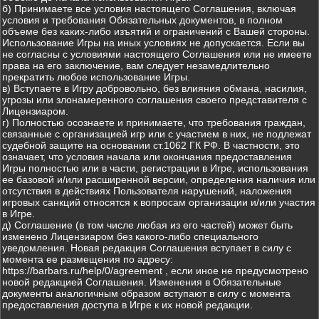
б) Принимаете все условия настоящего Соглашения, включая
условия и требования Обязательных документов, в полном
объеме без каких-либо изъятий и ограничений с Вашей стороны.
Использование Игры на иных условиях не допускается. Если вы
не согласны с условиями настоящего Соглашения или не имеете
права на его заключение, вам следует незамедлительно
прекратить любое использование Игры.
в) Вступаете в Игру добровольно, без влияния обмана, насилия,
угрозы или злонамеренного соглашения своего представителя с
Лицензиаром.
г) Полностью осознаете и принимаете, что требования граждан,
связанные с организацией игр или с участием в них, не подлежат
судебной защите на основании ст.1062 ГК РФ. В частности, это
означает, что условия начала или окончания предоставления
Игры полностью или в части, регистрации в Игре, использования
ее базовой и/или расширенной версии, определения наличия или
отсутствия в действиях Пользователя нарушений, наложения
игровых санкций относятся к вопросам организации и/или участия
в Игре.
д) Соглашение (в том числе любая из его частей) может быть
изменено Лицензиаром без какого-либо специального
уведомления. Новая редакция Соглашения вступает в силу с
момента ее размещения по адресу:
https://barbars.ru/help/0/agreement , если иное не предусмотрено
новой редакцией Соглашения. Изменения в Обязательные
документы аналогичным образом вступают в силу с момента
предоставления доступа в Игре к их новой редакции.