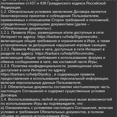
положениями ст.437 и 438 Гражданского кодекса Российской
Федерации.
1.2. Обязательным условием заключения Договора является
безоговорочное принятие и соблюдение Пользователем,
применяемых к отношениям Сторон требований и положений,
определенных следующими документами (далее –
«Обязательные документы»):
1.2.1. Правила Игры, размещенные и/или доступные в сети
Интернет по адресу: https://barbars.ru/help/0/gamesrules ,
включающие общие требования и ограничения в Игре, а также
установленные за допущенные нарушения игровые санкции;
1.2.2. Правила Форума и чата, доступные в сети Интернет в
разделе по адресу: https://barbars.ru/help/0/forumrules ,
включающие общие требования к использованию форума и
обмена сообщениями в чате, как составной части Игры;
1.2.3. Политика конфиденциальности, размещенная и/или
доступная в сети Интернет по адресу
https://barbars.ru/help/0/policy , и содержащая правила
предоставления и использования персональной информации,
включая персональные данные Пользователя;
1.3. Обязательные документы составляю неотъемлемую часть
настоящего Соглашения и содержат существенные условия
Договора.
1.4. Воспользовавшись любой из указанных выше возможностей
по использованию Игры вы подтверждаете, что:
а) Ознакомились с условиями настоящего Соглашения, включая
условия и требования Обязательных документов, в полном
объеме до начала использования Игры.