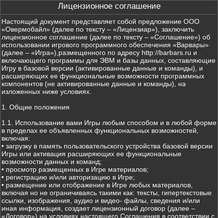
Лицензионное соглашение
Настоящий документ представляет собой предложение ООО
«Овермобайл» (далее по тексту – «Лицензиар»), заключить
лицензионное соглашение (далее по тексту – «Соглашение») об
использовании игрового программного обеспечения «Варвары»
(далее – «Игра»),размещенного по адресу http://barbars.ru и
включающего программы для ЭВМ и базы данных, составляющие
Игру в базовой версии (активированные данные и команды), и
расширяющих ее функциональные возможности программных
компонентов (не активированные данные и команды), на
изложенных ниже условиях.
1. Общие положения
1.1. Использование вами Игры любым способом и в любой форме
в пределах ее объявленных функциональных возможностей,
включая:
• загрузку в память пользовательского устройства базовой версии
Игры или активация расширяющих ее функциональные
возможности данных и команд;
• просмотр размещенных в Игре материалов;
• регистрацию и/или авторизацию в Игре;
• размещение или отображение в Игре любых материалов,
включая но не ограничиваясь такими как: тексты, гипертекстовые
ссылки, изображения, аудио и видео- файлы, сведения и/или
иная информация, создает лицензионный договор (далее –
«Договор») на условиях настоящего Соглашения в соответствии с