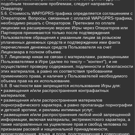
подобным техническим проблемам, следует направлять
Оператору.
5.6. Стоимость WAP/GPRS-трафика определяется соглашением с
Оператором. Вопросы, связанные с оплатой WAP\GPRS-трафика,
необходимо решать с Оператором. Претензии по оплате
лицензии на расширенную версию Игры через Операторов или
Партнеров принимаются только после подтверждения
Пользователем обращения к указанным лицам за розыском
уплаченных денежных средств и подтверждении ими факта
перечисления денежных средств Пользователя на счет
Лицензиара в полном объеме.
5.7. Лицензиар никак не связан с материалами, размещенными
Пользователями в Игре (далее по тексту – "контент"), и не
осуществляет проверку содержания, подлинности и безопасности
этих материалов, а равно их соответствия требованиям
применимого права, и наличия у Пользователей необходимого
объема прав на их использование.
5.8. В частности вам запрещается использование Игры для:
• размещения и/или распространения контрафактных
материалов;
• размещения и/или распространения материалов
порнографического характера, а равно пропаганды порнографии
и детской эротики, и рекламы интимных услуг;
• размещения и/или распространения любой иной запрещенной
информации, включая материалы, экстремистского характера, а
также направленных на ущемление прав и свобод человека по
признакам расовой и национальной принадлежности,
вероисповедания, языка, и пола, подстрекающие к совершению