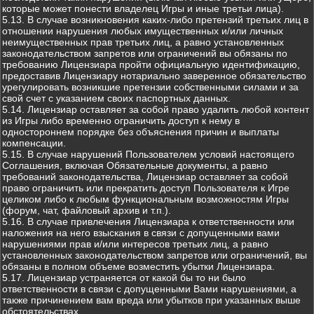
которые может понести владелец Игры и иные третьи лица).
5.13. В случае возникновения каких-либо претензий третьих лиц в
отношении нарушения любых имущественных и/или личных
неимущественных прав третьих лиц, а равно установленных
законодательством запретов или ограничений вы обязаны по
требованию Лицензиара пройти официальную идентификацию,
предоставив Лицензиару нотариально заверенное обязательство
урегулировать возникшие претензии собственными силами и за
свой счет с указанием своих паспортных данных.
5.14. Лицензиар оставляет за собой право удалить любой контент
из Игры либо временно ограничить доступ к нему в
одностороннем порядке без объяснения причин и выплаты
компенсации.
5.15. В случае нарушений Пользователем условий настоящего
Соглашения, включая Обязательные документы, а равно
требований законодательства, Лицензиар оставляет за собой
право ограничить или прекратить доступ Пользователя к Игре
целиком либо к любым функциональным возможностям Игры
(форум, чат, файловый архив и т.п.).
5.16. В случае привлечения Лицензиара к ответственности или
наложения на него взыскания в связи с допущенными вами
нарушениями прав и/или интересов третьих лиц, а равно
установленных законодательством запретов или ограничений, вы
обязаны в полном объеме возместить убытки Лицензиара.
5.17. Лицензиар устраняется от какой бы то ни было
ответственности в связи с допущенными Вами нарушениями, а
также причинением вам вреда или убытков при указанных выше
обстоятельствах.