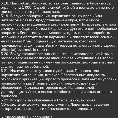
5.18. При любых обстоятельствах ответственность Лицензиара
ограничена 1 000 (Одной тысячей) рублей и возлагается на него
при наличии в его действиях вины.
5.19. В случае обнаружения нарушения ваших прав и/или
интересов в связи с предоставлением Игры, в том числе
незаконных размещением материалов иным Пользователем, вам
следует сообщить об этом Лицензиару. Для этого вам необходимо
направить Лицензиару письменное уведомление с подробным
изложением обстоятельств нарушения и гипертекстовой ссылкой
на страницу Игры, содержащую материалы, которыми
нарушаются ваши права и/или интересы по электронному адресу:
office (at) overmobile (dot) ru.
5.20. Ввиду предоставления лицензии на использование Игры в
базовой версии на безвозмездной основе к отношениям Сторон
по такой лицензии не применимы положения законодательства о
защите прав потребителей.
5.21. Наличие или отсутствие в действиях Пользователя
нарушения Соглашения, включая Обязательные документы,
относится к организации игрового процесса и вытекает из условий
проведения игры. Игровые санкции предусмотрены для
обеспечения баланса интересов всех Пользователей,
участвующих в Игре, и являются обязательной частью игрового
процесса.
5.22. Контроль за соблюдением Соглашения, включая
Обязательные документы, возложен на Лицензиара, решения
которого окончательны и обжалованию не подлежат.
6. Уведомления и сообщения