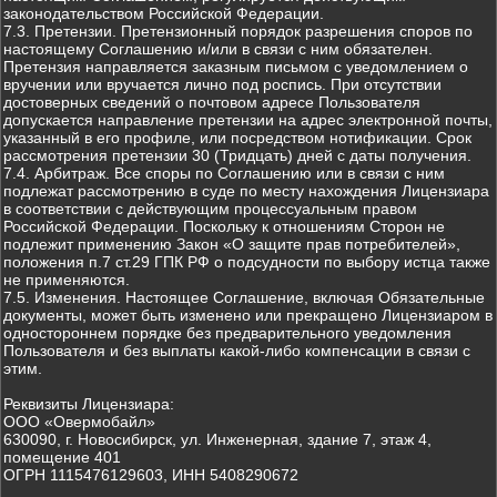
законодательством Российской Федерации.
7.3. Претензии. Претензионный порядок разрешения споров по
настоящему Соглашению и/или в связи с ним обязателен.
Претензия направляется заказным письмом с уведомлением о
вручении или вручается лично под роспись. При отсутствии
достоверных сведений о почтовом адресе Пользователя
допускается направление претензии на адрес электронной почты,
указанный в его профиле, или посредством нотификации. Срок
рассмотрения претензии 30 (Тридцать) дней с даты получения.
7.4. Арбитраж. Все споры по Соглашению или в связи с ним
подлежат рассмотрению в суде по месту нахождения Лицензиара
в соответствии с действующим процессуальным правом
Российской Федерации. Поскольку к отношениям Сторон не
подлежит применению Закон «О защите прав потребителей»,
положения п.7 ст.29 ГПК РФ о подсудности по выбору истца также
не применяются.
7.5. Изменения. Настоящее Соглашение, включая Обязательные
документы, может быть изменено или прекращено Лицензиаром в
одностороннем порядке без предварительного уведомления
Пользователя и без выплаты какой-либо компенсации в связи с
этим.
Реквизиты Лицензиара:
ООО «Овермобайл»
630090, г. Новосибирск, ул. Инженерная, здание 7, этаж 4,
помещение 401
ОГРН 1115476129603, ИНН 5408290672