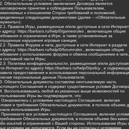
.2. Обязательным условием заключения Договора является
езоговорочное принятие и соблюдение Пользователем,
рименяемых к отношениям Сторон требований и положений,
пределенных следующими документами (далее – «Обязательные
окументы»):
.2.1. Правила Игры, размещенные и/или доступные в сети Интернет
о адресу: https://barbars.ru/help/0/gamesrules , включающие общие
ребования и ограничения в Игре, а также установленные за
опущенные нарушения игровые санкции;
.2.2. Правила Форума и чата, доступные в сети Интернет в разделе
о адресу: https://barbars.ru/help/0/forumrules , включающие общие
ребования к использованию форума и обмена сообщениями в чате,
ак составной части Игры;
.2.3. Политика конфиденциальности, размещенная и/или доступная
ети Интернет по адресу https://barbars.ru/help/0/policy , и содержащ
равила предоставления и использования персональной информаци
ключая персональные данные Пользователя;
.3. Обязательные документы составляю неотъемлемую часть
астоящего Соглашения и содержат существенные условия Договора
.4. Воспользовавшись любой из указанных выше возможностей по
спользованию Игры вы подтверждаете, что:
) Ознакомились с условиями настоящего Соглашения, включая
словия и требования Обязательных документов, в полном объеме 
ачала использования Игры.
) Принимаете все условия настоящего Соглашения, включая услов
 требования Обязательных документов, в полном объеме без каких
ибо изъятий и ограничений с Вашей стороны. Использование Игры 
ных условиях не допускается. Если вы не согласны с условиями