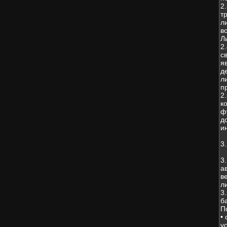
2
т
л
в
Л
2
с
я
д
л
п
2
к
ф
д
и
3
3
а
в
л
3
б
П
•
у