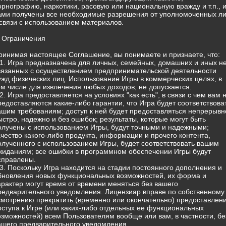
орнографию, наркотики, расовую или национальную вражду и т.п., 
ами получены все необходимые разрешения от уполномоченных л
 связи с использованием материалов.
. Ограничения
ринимая настоящее Соглашение, вы понимаете и признаете, что:
.1. Игра предназначена для личных, семейных, домашних и иных н
вязанных с осуществлением предпринимательской деятельности
ужд физических лиц. Использование Игры в коммерческих целях, в
ом числе для извлечения любых доходов, не допускается.
.2. Игра предоставляется на условиях "как есть", в связи с чем вам 
редоставляются какие-либо гарантии, что Игра будет соответствова
ашим требованиям; доступ к ней будет предоставляться непрерывн
ыстро, надежно и без ошибок; результаты, которые могут быть
олучены с использованием Игры, будут точными и надежными;
ачество какого-либо продукта, информации и прочего контента,
олученного с использованием Игры, будет соответствовать вашим
жиданиям; все ошибки в программном обеспечении Игры будут
справлены.
.3. Поскольку Игра находится на стадии постоянного дополнения и
бновления новых функциональных возможностей, их форма и
арактер могут время от времени меняться без вашего
редварительного уведомления. Лицензиар вправе по собственному
смотрению прекратить (временно или окончательно) предоставлен
оступа к Игре (или каких-либо отдельных ее функциональных
озможностей) всем Пользователям вообще или вам, в частности, бе
ашего предварительного уведомления.