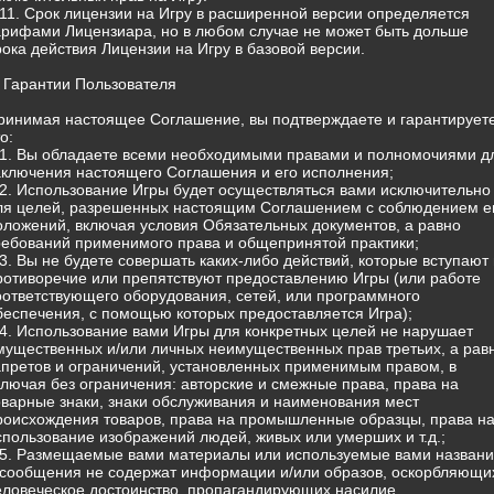
.11. Срок лицензии на Игру в расширенной версии определяется
арифами Лицензиара, но в любом случае не может быть дольше
рока действия Лицензии на Игру в базовой версии.
. Гарантии Пользователя
ринимая настоящее Соглашение, вы подтверждаете и гарантируете
о:
.1. Вы обладаете всеми необходимыми правами и полномочиями д
аключения настоящего Соглашения и его исполнения;
.2. Использование Игры будет осуществляться вами исключительно
ля целей, разрешенных настоящим Соглашением с соблюдением е
оложений, включая условия Обязательных документов, а равно
ребований применимого права и общепринятой практики;
.3. Вы не будете совершать каких-либо действий, которые вступают 
ротиворечие или препятствуют предоставлению Игры (или работе
оответствующего оборудования, сетей, или программного
беспечения, с помощью которых предоставляется Игра);
.4. Использование вами Игры для конкретных целей не нарушает
мущественных и/или личных неимущественных прав третьих, а рав
апретов и ограничений, установленных применимым правом, в
ключая без ограничения: авторские и смежные права, права на
оварные знаки, знаки обслуживания и наименования мест
роисхождения товаров, права на промышленные образцы, права н
спользование изображений людей, живых или умерших и т.д.;
.5. Размещаемые вами материалы или используемые вами назван
 сообщения не содержат информации и/или образов, оскорбляющи
еловеческое достоинство, пропагандирующих насилие,