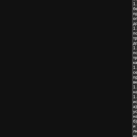
1
б
п
о
д
1
п
т
д
1
п
т
к
1
с
п
в
1
н
1
и
а
у
н
б
и
л
и