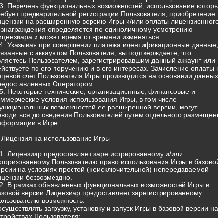
.3. Перечень функциональных возможностей, использование котор
ребует предварительной регистрации Пользователя, приобретение
ицензии на расширенную версию Игры и/или оплаты лицензионног
ознаграждения определяется по единоличному усмотрению
ицензиара и может время от времени изменяться.
.4. Указывая при совершении платежа идентификационные данные,
вязанные с аккаунтом Пользователя, вы подтверждаете, что
вляетесь Пользователем, зарегистрировавшим данный аккаунт или
ействуете по его поручению и в его интересах. Зачисление оплаты 
ицевой счет Пользователя Игры производится на основании данных
редоставленных Оператором.
.5. Некоторые технические, организационные, финансовые и
оммерческие условия использования Игры, в том числе
ункциональных возможностей ее расширенной версии, могут
оводиться до сведения Пользователей путем отдельного размещен
нформации в Игре.
. Лицензия на использование Игры
.1. Лицензиар предоставляет зарегистрированному и/или
вторизованному Пользователю право использования Игры в базово
ерсии на условиях простой (неисключительной) непередаваемой
ицензии безвозмездно.
.2. В рамках объявленных функциональных возможностей Игры в
азовой версии Лицензиар предоставляет зарегистрированному
ользователю возможность:
 осуществлять загрузку, установку и запуск Игры в базовой версии на
стройствах Пользователя;