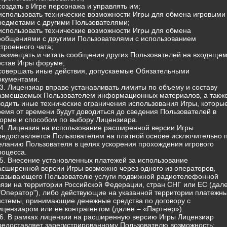
 создать в Игре персонажа и управлять им;
 использовать технические возможности Игры для обмена игровыми
редметами с другими Пользователями;
 использовать технические возможности Игры для обмена
ообщениями с другими Пользователями с использованием
строенного чата;
 размещать и читать сообщения других Пользователей на входящем
остав Игры форуме;
 совершать иные действия, допускаемые Обязательными
окументами.
.3. Лицензиар вправе устанавливать лимиты по объему и составу
азмещаемых Пользователем информационных материалов, а такж
водить иные технические ограничения использования Игры, которы
ремя от времени будут доводиться до сведения Пользователей в
орме и способом по выбору Лицензиара.
.4. Лицензия на использование расширенной версии Игры
редоставляется Пользователям на платной основе исключительно 
еланию Пользователя в целях ускорения прохождения игрового
роцесса.
.5. Внесение установленных платежей за использование
асширенной версии Игры возможно через одного из операторов,
казывающего Пользователю услуги подвижной радиотелефонной
вязи на территории Российской Федерации, стран СНГ или ЕС (дал
 "Оператор"), либо действующие на указанной территории платежн
истемы, принимающие денежные средства по договору с
ицензиаром или ее контрагентом (далее – «Партнер»).
.6. В рамках лицензии на расширенную версию Игры Лицензиар
редоставляет зарегистрированному Пользователю возможность: