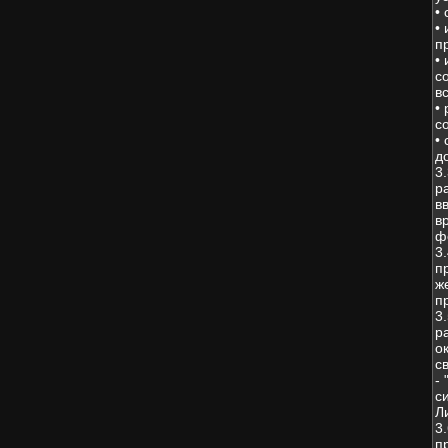
•
•
п
•
с
в
•
с
•
д
3
р
в
в
ф
3
п
ж
п
3
р
о
с
-
с
Л
3
п