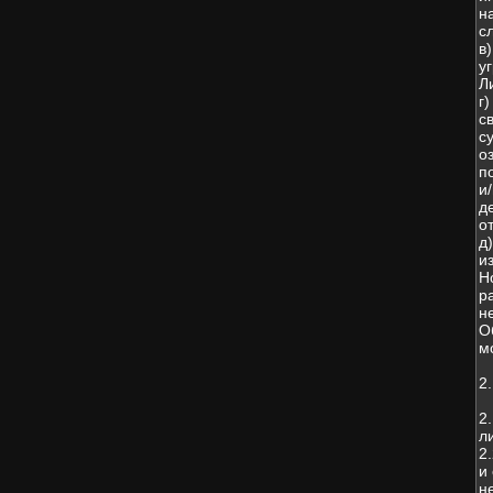
н
с
в
у
Л
г
с
с
о
п
и
д
о
д
и
Н
р
н
О
м
2
2
л
2
и
н