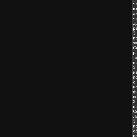
•
к
а
•
д
р
3
п
з
С
р
т
п
3
и
п
с
и
ф
в
3
п
С
Л
3
п
о
и