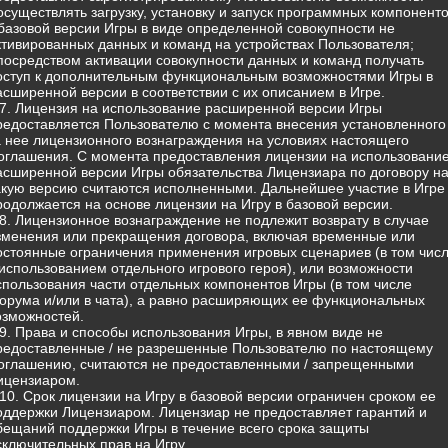
 осуществлять загрузку, установку и запуск программных компонент
 базовой версии Игры в виде определенной совокупности не
ктивированных данных и команд на устройствах Пользователя;
 посредством активации совокупности данных и команд получать
оступ к дополнительным функциональным возможностями Игры в
асширенной версии в соответствии с их описанием в Игре.
.7. Лицензия на использование расширенной версии Игры
редоставляется Пользователю с момента внесения установленного
а нее лицензионного вознаграждения на условиях настоящего
оглашения. С момента предоставления лицензии на использовани
асширенной версии Игры обязательства Лицензиара по договору н
акую версию считаются исполненными. Дальнейшее участие в Игре
родолжается на основе лицензии на Игру в базовой версии.
.8. Лицензионное вознаграждение не подлежит возврату в случае
зменения или прекращения договора, включая временные или
остоянные ограничения применения игровых сценариев (в том чис
 использованием отдельного игрового героя), или возможности
спользования части отдельных компонентов Игры (в том числе
орума и/или в чата), а равно расширяющих ее функциональных
озможностей.
.9. Права и способы использования Игры, в явном виде не
редоставленные / не разрешенные Пользователю по настоящему
оглашению, считаются не предоставленными / запрещенными
ицензиаром.
.10. Срок лицензии на Игру в базовой версии ограничен сроком ее
оддержки Лицензиаром. Лицензиар не предоставляет гарантий и
бещаний поддержки Игры в течение всего срока защиты
сключительных прав на Игру.