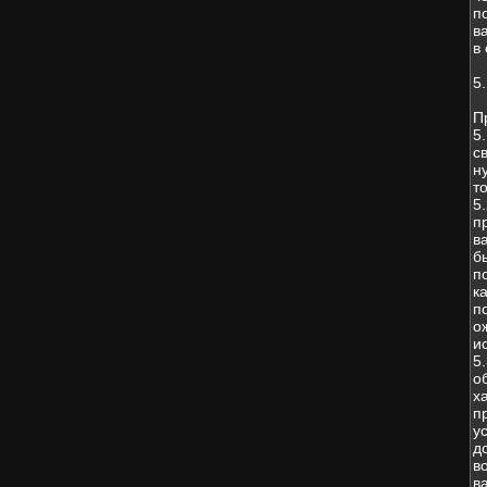
п
в
в
5
П
5
с
н
т
5
п
в
б
п
к
п
о
и
5
о
х
п
у
д
в
в