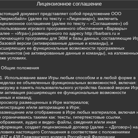
Лицензионное соглашение
астоящий документ представляет собой предложение ООО
Овермобайл» (далее по тексту – «Лицензиар»), заключить
ицензионное соглашение (далее по тексту – «Соглашение») об
спользовании игрового программного обеспечения «Варвары»
далее – «Игра»),размещенного по адресу http://barbars.ru и
ключающего программы для ЭВМ и базы данных, составляющие Иг
 базовой версии (активированные данные и команды), и
асширяющих ее функциональные возможности программных
омпонентов (не активированные данные и команды), на изложенны
иже условиях.
. Общие положения
.1. Использование вами Игры любым способом и в любой форме в
ределах ее объявленных функциональных возможностей, включая:
 загрузку в память пользовательского устройства базовой версии Иг
ли активация расширяющих ее функциональные возможности
анных и команд;
 просмотр размещенных в Игре материалов;
 регистрацию и/или авторизацию в Игре;
 размещение или отображение в Игре любых материалов, включая 
е ограничиваясь такими как: тексты, гипертекстовые ссылки,
зображения, аудио и видео- файлы, сведения и/или иная
нформация, создает лицензионный договор (далее – «Договор») на
словиях настоящего Соглашения в соответствии с положениями
т.437 и 438 Гражданского кодекса Российской Федерации.