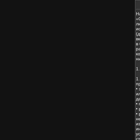
Н
«
л
и
(
в
в
р
к
н
1
1
п
•
и
д
•
•
•
н
и
и
у
с