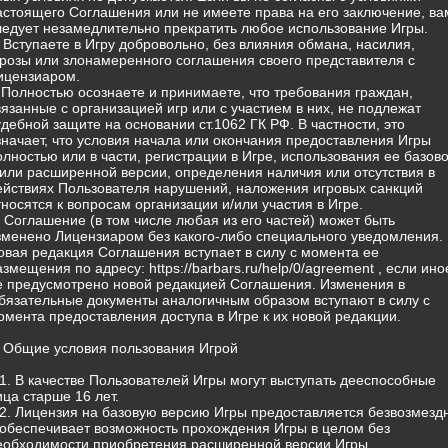
астоящего Соглашения или не имеете права на его заключение, ва
ледует незамедлительно прекратить любое использование Игры.
) Вступаете в Игру добровольно, без влияния обмана, насилия,
грозы или злонамеренного соглашения своего представителя с
ицензиаром.
) Полностью осознаете и принимаете, что требования граждан,
вязанные с организацией игр или с участием в них, не подлежат
удебной защите на основании ст.1062 ГК РФ. В частности, это
значает, что условия начала или окончания предоставления Игры
олностью или в части, регистрации в Игре, использования ее базов
/или расширенной версии, определения наличия или отсутствия в
ействиях Пользователя нарушений, наложения игровых санкций
тносятся к вопросам организации и/или участия в Игре.
) Соглашение (в том числе любая из его частей) может быть
зменено Лицензиаром без какого-либо специального уведомления.
овая редакция Соглашения вступает в силу с момента ее
азмещения по адресу: https://barbars.ru/help/0/agreement , если ино
е предусмотрено новой редакцией Соглашения. Изменения в
бязательные документы аналогичным образом вступают в силу с
омента предоставления доступа в Игре к их новой редакции.
. Общие условия пользования Игрой
.1. В качестве Пользователей Игры могут выступать дееспособные
ица старше 16 лет.
.2. Лицензия на базовую версию Игры предоставляется безвозмезд
 обеспечивает возможность прохождения Игры в целом без
еобходимости приобретения расширенной версии Игры.