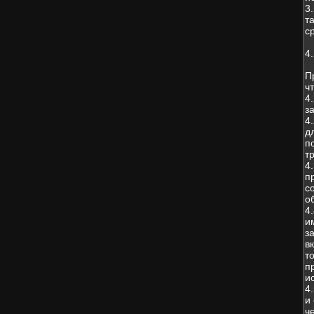
3
т
с
4
П
чт
4
з
4
д
п
т
4
п
с
о
4
и
з
в
т
п
и
4
и
ч