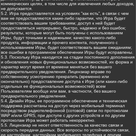
коммерческих целях, в том числе для извлечения любых доходов,
не допускается.
5.2. Игра предоставляется на условиях "как есть", в связи с чем
вам не предоставляются какие-либо гарантии, что Игра будет
соответствовать вашим требованиям; доступ к ней будет
предоставляться непрерывно, быстро, надежно и без ошибок;
результаты, которые могут быть получены с использованием
Игры, будут точными и надежными; качество какого-либо
продукта, информации и прочего контента, полученного с
использованием Игры, будет соответствовать вашим ожиданиям;
все ошибки в программном обеспечении Игры будут исправлены.
5.3. Поскольку Игра находится на стадии постоянного дополнения
и обновления новых функциональных возможностей, их форма и
характер могут время от времени меняться без вашего
предварительного уведомления. Лицензиар вправе по
собственному усмотрению прекратить (временно или
окончательно) предоставление доступа к Игре (или каких-либо
отдельных ее функциональных возможностей) всем
Пользователям вообще или вам, в частности, без вашего
предварительного уведомления.
5.4. Дизайн Игры, ее программное обеспечение и техническая
поддержка рассчитаны на доступ через мобильный терминал
посредством радиотелефонной (сотовой) связи по протоколам
WAP и/или GPRS, при доступе с других устройств и по другим
протоколам Игра может работать некорректно.
5.5. Лицензиар не несет ответственность за качество связи и
скорость передачи данных. Все вопросы по устойчивости связи,
ее настройкам, настройкам мобильного телефона и другим