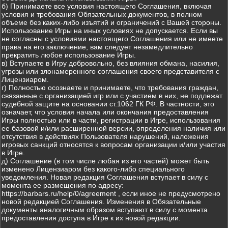
б) Принимаете все условия настоящего Соглашения, включая
условия и требования Обязательных документов, в полном
объеме без каких-либо изъятий и ограничений с Вашей стороны.
Использование Игры на иных условиях не допускается. Если вы
не согласны с условиями настоящего Соглашения или не имеете
права на его заключение, вам следует незамедлительно
прекратить любое использование Игры.
в) Вступаете в Игру добровольно, без влияния обмана, насилия,
угрозы или злонамеренного соглашения своего представителя с
Лицензиаром.
г) Полностью осознаете и принимаете, что требования граждан,
связанные с организацией игр или с участием в них, не подлежат
судебной защите на основании ст.1062 ГК РФ. В частности, это
означает, что условия начала или окончания предоставления
Игры полностью или в части, регистрации в Игре, использования
ее базовой и/или расширенной версии, определения наличия или
отсутствия в действиях Пользователя нарушений, наложения
игровых санкций относятся к вопросам организации и/или участия
в Игре.
д) Соглашение (в том числе любая из его частей) может быть
изменено Лицензиаром без какого-либо специального
уведомления. Новая редакция Соглашения вступает в силу с
момента ее размещения по адресу:
https://barbars.ru/help/0/agreement , если иное не предусмотрено
новой редакцией Соглашения. Изменения в Обязательные
документы аналогичным образом вступают в силу с момента
предоставления доступа в Игре к их новой редакции.