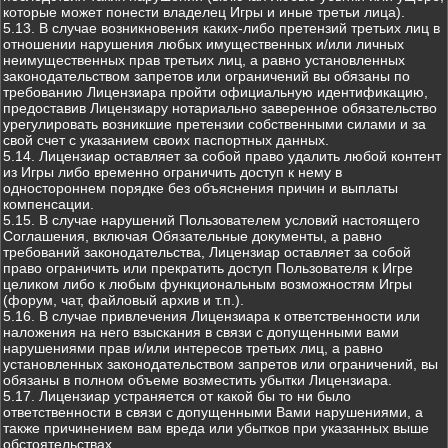
которые может понести владелец Игры и иные третьи лица).
5.13. В случае возникновения каких-либо претензий третьих лиц в
отношении нарушения любых имущественных и/или личных
неимущественных прав третьих лиц, а равно установленных
законодательством запретов или ограничений вы обязаны по
требованию Лицензиара пройти официальную идентификацию,
предоставив Лицензиару нотариально заверенное обязательство
урегулировать возникшие претензии собственными силами и за
свой счет с указанием своих паспортных данных.
5.14. Лицензиар оставляет за собой право удалить любой контент
из Игры либо временно ограничить доступ к нему в
одностороннем порядке без объяснения причин и выплаты
компенсации.
5.15. В случае нарушений Пользователем условий настоящего
Соглашения, включая Обязательные документы, а равно
требований законодательства, Лицензиар оставляет за собой
право ограничить или прекратить доступ Пользователя к Игре
целиком либо к любым функциональным возможностям Игры
(форум, чат, файловый архив и т.п.).
5.16. В случае привлечения Лицензиара к ответственности или
наложения на него взыскания в связи с допущенными вами
нарушениями прав и/или интересов третьих лиц, а равно
установленных законодательством запретов или ограничений, вы
обязаны в полном объеме возместить убытки Лицензиара.
5.17. Лицензиар устраняется от какой бы то ни было
ответственности в связи с допущенными Вами нарушениями, а
также причинением вам вреда или убытков при указанных выше
обстоятельствах.