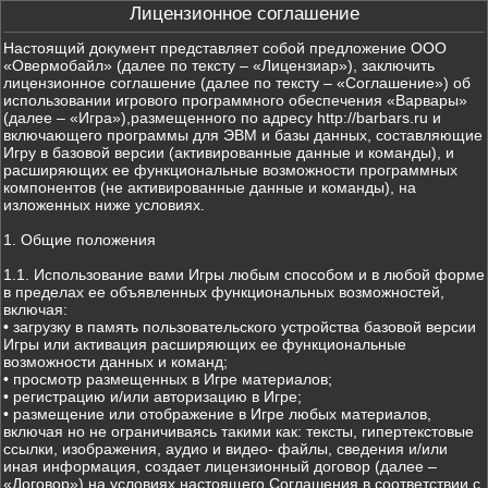
Лицензионное соглашение
Настоящий документ представляет собой предложение ООО
«Овермобайл» (далее по тексту – «Лицензиар»), заключить
лицензионное соглашение (далее по тексту – «Соглашение») об
использовании игрового программного обеспечения «Варвары»
(далее – «Игра»),размещенного по адресу http://barbars.ru и
включающего программы для ЭВМ и базы данных, составляющие
Игру в базовой версии (активированные данные и команды), и
расширяющих ее функциональные возможности программных
компонентов (не активированные данные и команды), на
изложенных ниже условиях.
1. Общие положения
1.1. Использование вами Игры любым способом и в любой форме
в пределах ее объявленных функциональных возможностей,
включая:
• загрузку в память пользовательского устройства базовой версии
Игры или активация расширяющих ее функциональные
возможности данных и команд;
• просмотр размещенных в Игре материалов;
• регистрацию и/или авторизацию в Игре;
• размещение или отображение в Игре любых материалов,
включая но не ограничиваясь такими как: тексты, гипертекстовые
ссылки, изображения, аудио и видео- файлы, сведения и/или
иная информация, создает лицензионный договор (далее –
«Договор») на условиях настоящего Соглашения в соответствии с