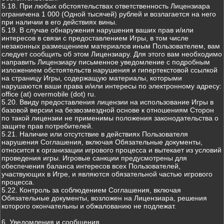
5.18. При любых обстоятельствах ответственность Лицензиара
ограничена 1 000 (Одной тысячей) рублей и возлагается на него
при наличии в его действиях вины.
5.19. В случае обнаружения нарушения ваших прав и/или
интересов в связи с предоставлением Игры, в том числе
незаконных размещением материалов иным Пользователем, вам
следует сообщить об этом Лицензиару. Для этого вам необходимо
направить Лицензиару письменное уведомление с подробным
изложением обстоятельств нарушения и гипертекстовой ссылкой
на страницу Игры, содержащую материалы, которыми
нарушаются ваши права и/или интересы по электронному адресу:
office (at) overmobile (dot) ru.
5.20. Ввиду предоставления лицензии на использование Игры в
базовой версии на безвозмездной основе к отношениям Сторон
по такой лицензии не применимы положения законодательства о
защите прав потребителей.
5.21. Наличие или отсутствие в действиях Пользователя
нарушения Соглашения, включая Обязательные документы,
относится к организации игрового процесса и вытекает из условий
проведения игры. Игровые санкции предусмотрены для
обеспечения баланса интересов всех Пользователей,
участвующих в Игре, и являются обязательной частью игрового
процесса.
5.22. Контроль за соблюдением Соглашения, включая
Обязательные документы, возложен на Лицензиара, решения
которого окончательны и обжалованию не подлежат.
6. Уведомления и сообщения