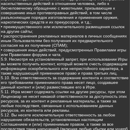
насильственных действий в отношении человека, либо к
бесчеловечному обращению с животными, призывающие к
совершению иных противоправных действий, в том числе
разъясняющие порядок изготовления и применения оружия,
наркотических средств и их прекурсоров, и т.д.;
• преимущественного или исключительного размещения ссылок
на другие сайты;
• распространения рекламных материалов в личных сообщениях
иным Пользователям без получения их предварительного
согласия на их получение (СПАМ);
• совершения иных действий, предусмотренных Правилами игры
или Правилами форума и чата.
5.9. Несмотря на установленный запрет, при использовании Игры
вы можете получить контент, который можете счесть содержащим
информацию оскорбительного или непристойного характера, а
также нарушающий применимое право и права третьих лиц.
5.10. Всю ответственность за содержание контента и соответствие
его требованиям применимого права несет лицо, создавшее
данный контент и (или) разместившее его в Игре.
5.11. Игра может содержать ссылки на другие ресурсы, при этом
Лицензиар не несет никакой ответственности за доступность этих
ресурсов, за их контент и рекламные материалы, а также за
любые последствия, связанные с использованием данных
ресурсов, их контента или рекламы.
5.12. Вы несете исключительную ответственность за любое
нарушение обязательств, установленных настоящим
Соглашением и (или) применимым правом, а также за все
последствия таких нарушений (включая любые убытки или ущерб,