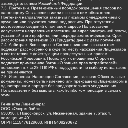
законодательством Российской Федерации.
7.3. Претензии. Претензионный порядок разрешения споров по
настоящему Соглашению и/или в связи с ним обязателен.
Претензия направляется заказным письмом с уведомлением о
вручении или вручается лично под роспись. При отсутствии
достоверных сведений о почтовом адресе Пользователя
допускается направление претензии на адрес электронной почты,
указанный в его профиле, или посредством нотификации. Срок
рассмотрения претензии 30 (Тридцать) дней с даты получения.
7.4. Арбитраж. Все споры по Соглашению или в связи с ним
подлежат рассмотрению в суде по месту нахождения Лицензиара
в соответствии с действующим процессуальным правом
Российской Федерации. Поскольку к отношениям Сторон не
подлежит применению Закон «О защите прав потребителей»,
положения п.7 ст.29 ГПК РФ о подсудности по выбору истца также
не применяются.
7.5. Изменения. Настоящее Соглашение, включая Обязательные
документы, может быть изменено или прекращено Лицензиаром в
одностороннем порядке без предварительного уведомления
Пользователя и без выплаты какой-либо компенсации в связи с
этим.
Реквизиты Лицензиара:
ООО «Овермобайл»
630090, г. Новосибирск, ул. Инженерная, здание 7, этаж 4,
помещение 401
ОГРН 1115476129603, ИНН 5408290672