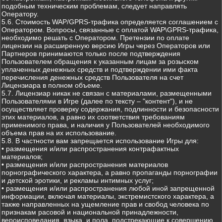
подобным техническим проблемам, следует направлять
Оператору.
5.6. Стоимость WAP/GPRS-трафика определяется соглашением с
Оператором. Вопросы, связанные с оплатой WAP\GPRS-трафика,
необходимо решать с Оператором. Претензии по оплате
лицензии на расширенную версию Игры через Операторов или
Партнеров принимаются только после подтверждения
Пользователем обращения к указанным лицам за розыском
уплаченных денежных средств и подтверждении ими факта
перечисления денежных средств Пользователя на счет
Лицензиара в полном объеме.
5.7. Лицензиар никак не связан с материалами, размещенными
Пользователями в Игре (далее по тексту – "контент"), и не
осуществляет проверку содержания, подлинности и безопасности
этих материалов, а равно их соответствия требованиям
применимого права, и наличия у Пользователей необходимого
объема прав на их использование.
5.8. В частности вам запрещается использование Игры для:
• размещения и/или распространения контрафактных
материалов;
• размещения и/или распространения материалов
порнографического характера, а равно пропаганды порнографии
и детской эротики, и рекламы интимных услуг;
• размещения и/или распространения любой иной запрещенной
информации, включая материалы, экстремистского характера, а
также направленных на ущемление прав и свобод человека по
признакам расовой и национальной принадлежности,
вероисповедания, языка, и пола, подстрекающие к совершению