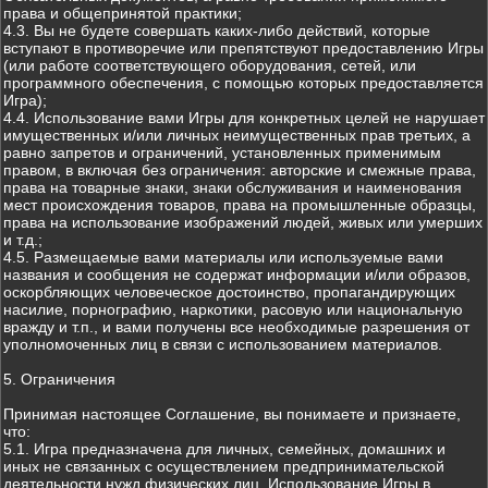
права и общепринятой практики;
4.3. Вы не будете совершать каких-либо действий, которые
вступают в противоречие или препятствуют предоставлению Игры
(или работе соответствующего оборудования, сетей, или
программного обеспечения, с помощью которых предоставляется
Игра);
4.4. Использование вами Игры для конкретных целей не нарушает
имущественных и/или личных неимущественных прав третьих, а
равно запретов и ограничений, установленных применимым
правом, в включая без ограничения: авторские и смежные права,
права на товарные знаки, знаки обслуживания и наименования
мест происхождения товаров, права на промышленные образцы,
права на использование изображений людей, живых или умерших
и т.д.;
4.5. Размещаемые вами материалы или используемые вами
названия и сообщения не содержат информации и/или образов,
оскорбляющих человеческое достоинство, пропагандирующих
насилие, порнографию, наркотики, расовую или национальную
вражду и т.п., и вами получены все необходимые разрешения от
уполномоченных лиц в связи с использованием материалов.
5. Ограничения
Принимая настоящее Соглашение, вы понимаете и признаете,
что:
5.1. Игра предназначена для личных, семейных, домашних и
иных не связанных с осуществлением предпринимательской
деятельности нужд физических лиц. Использование Игры в