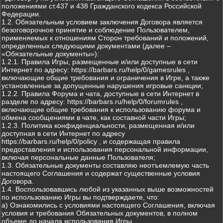
положениями ст.437 и 438 Гражданского кодекса Российской
Федерации.
1.2. Обязательным условием заключения Договора является
безоговорочное принятие и соблюдение Пользователем,
применяемых к отношениям Сторон требований и положений,
определенных следующими документами (далее –
«Обязательные документы»):
1.2.1. Правила Игры, размещенные и/или доступные в сети
Интернет по адресу: https://barbars.ru/help/0/gamesrules ,
включающие общие требования и ограничения в Игре, а также
установленные за допущенные нарушения игровые санкции;
1.2.2. Правила Форума и чата, доступные в сети Интернет в
разделе по адресу: https://barbars.ru/help/0/forumrules ,
включающие общие требования к использованию форума и
обмена сообщениями в чате, как составной части Игры;
1.2.3. Политика конфиденциальности, размещенная и/или
доступная в сети Интернет по адресу
https://barbars.ru/help/0/policy , и содержащая правила
предоставления и использования персональной информации,
включая персональные данные Пользователя;
1.3. Обязательные документы составляю неотъемлемую часть
настоящего Соглашения и содержат существенные условия
Договора.
1.4. Воспользовавшись любой из указанных выше возможностей
по использованию Игры вы подтверждаете, что:
а) Ознакомились с условиями настоящего Соглашения, включая
условия и требования Обязательных документов, в полном
объеме до начала использования Игры.